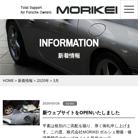
toggl
navig
INFORMATION
新着情報
HOME
>
新着情報
>
2020年
>
3月
2020/03/26
NEWS
新ウェブサイトをOPENいたしました
平素は格別のご高配を賜り、厚く御礼申し上げま
す。この度、株式会社MORIKEI ポルシェ整備・修