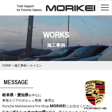
toggl
navig
WORKS
施工事例
HOME
>
施工事例
>
カイエン
MESSAGE
岐阜県・愛知県
を中心に
東海エリアのポルシェ整備・修理は
MORIKEI
Porsche Maintenance Pro Shop
にお任せください。
ポルシェオーナー様