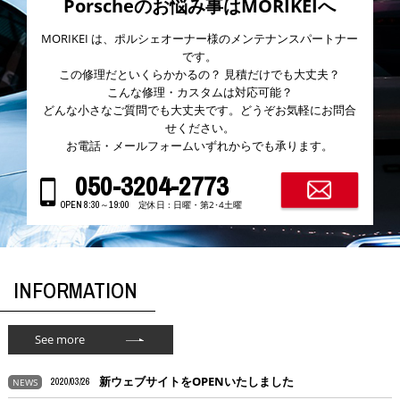
Porscheのお悩み事はMORIKEIへ
MORIKEI は、ポルシェオーナー様のメンテナンスパートナー
です。
この修理だといくらかかるの？ 見積だけでも大丈夫？
こんな修理・カスタムは対応可能？
どんな小さなご質問でも大丈夫です。どうぞお気軽にお問合
せください。
お電話・メールフォームいずれからでも承ります。
050-3204-2773
定休日 : 日曜・第2･4土曜
OPEN 8:30～19:00
INFORMATION
See more
新ウェブサイトをOPENいたしました
NEWS
2020/03/26