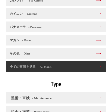
カレラ911
- 911 Carrera
カイエン
- Cayenne
パナメーラ
- Panamera
マカン
- Macan
その他
- Other
全ての事例を見る
- All Model
Type
整備・車検
- Maintenance
鈑金・塗装
- Bodyworks