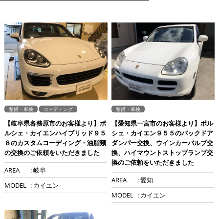
整備・車検
コーディング
整備・車検
【岐阜県各務原市のお客様より】ポ
【愛知県一宮市のお客様より】ポル
ルシェ・カイエンハイブリッド９５
シェ・カイエン９５５のバックドア
８のカスタムコーディング・油脂類
ダンパー交換、ウインカーバルブ交
の交換のご依頼をいただきました
換、ハイマウントストップランプ交
換のご依頼をいただきました
AREA
: 岐阜
AREA
: 愛知
MODEL
: カイエン
MODEL
: カイエン