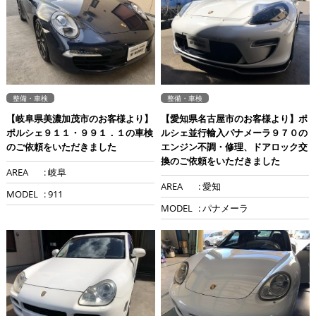
整備・車検
整備・車検
【岐阜県美濃加茂市のお客様より】
【愛知県名古屋市のお客様より】ポ
ポルシェ９１１・９９１．１の車検
ルシェ並行輸入パナメーラ９７０の
のご依頼をいただきました
エンジン不調・修理、ドアロック交
換のご依頼をいただきました
AREA
: 岐阜
AREA
: 愛知
MODEL
: 911
MODEL
: パナメーラ