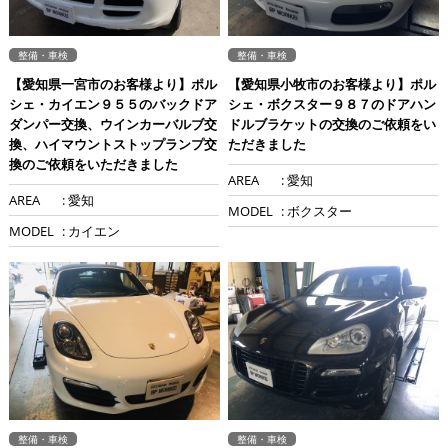
整備・車検
整備・車検
【愛知県一宮市のお客様より】ポル
【愛知県小牧市のお客様より】ポル
シェ・カイエン９５５のバックドア
シェ・ボクスター９８７のドアハン
ダンパー交換、ウインカーバルブ交
ドルブラケットの交換のご依頼をい
換、ハイマウントストップランプ交
ただきました
換のご依頼をいただきました
AREA
: 愛知
AREA
: 愛知
MODEL
: ボクスター
MODEL
: カイエン
整備・車検
整備・車検