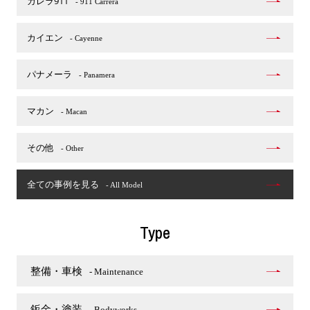
カレラ911
- 911 Carrera
カイエン
- Cayenne
パナメーラ
- Panamera
マカン
- Macan
その他
- Other
全ての事例を見る
- All Model
Type
整備・車検
- Maintenance
鈑金・塗装
- Bodyworks