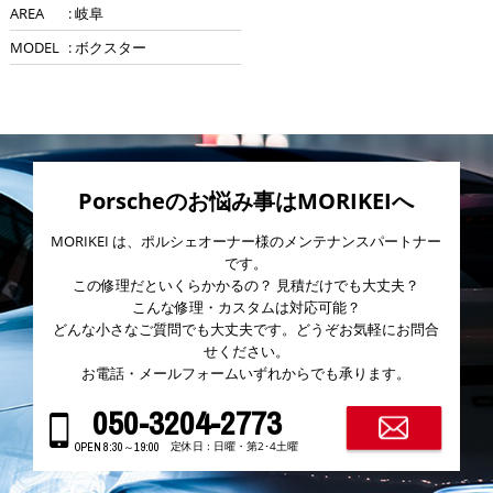
AREA
: 岐阜
MODEL
: ボクスター
1/1
Porscheのお悩み事はMORIKEIへ
MORIKEI は、ポルシェオーナー様のメンテナンスパートナー
です。
この修理だといくらかかるの？ 見積だけでも大丈夫？
こんな修理・カスタムは対応可能？
どんな小さなご質問でも大丈夫です。どうぞお気軽にお問合
せください。
お電話・メールフォームいずれからでも承ります。
050-3204-2773
定休日 : 日曜・第2･4土曜
OPEN 8:30～19:00