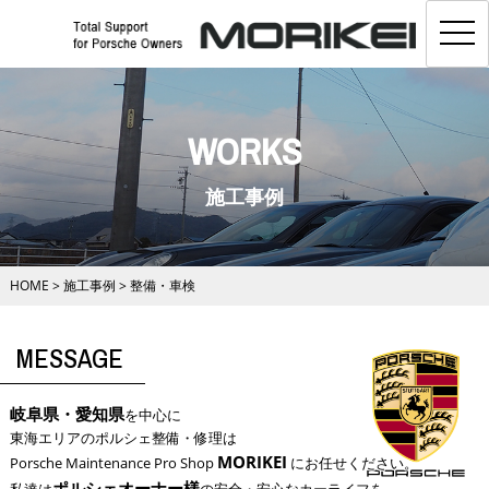
toggl
navig
WORKS
施工事例
HOME
>
施工事例
>
整備・車検
MESSAGE
岐阜県・愛知県
を中心に
東海エリアのポルシェ整備・修理は
MORIKEI
Porsche Maintenance Pro Shop
にお任せください。
ポルシェオーナー様